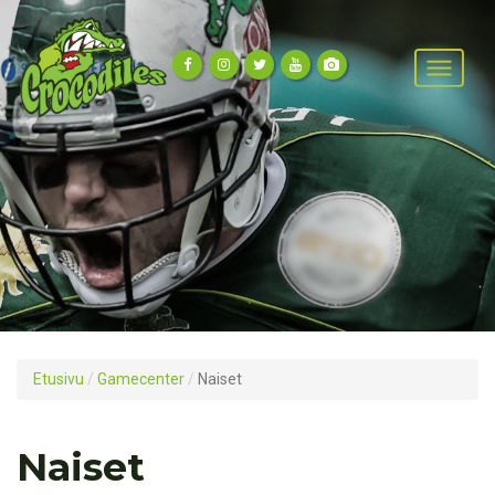
Etusivu
/
Gamecenter
/
Naiset
Naiset