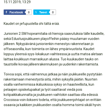
15.11.2019, 13:29
Facebook
0
Tweet
0
Kaudet on jefupuolella ohi tältä erää.
Juniorien 2 SM hopeamitalia oli hienoja saavutuksia tälle kaudelle,
sekä Edustusjoukkueen playoffeihin pääsy muutaman vuoden
jälkeen. Nykypäivänä juniorienkin menestys rakennetaan jo
offseasonilla, kun toiminta on lähes ympärivuotista. Kaudet
loppuu yleensä syys-lokakuun vaihteessa ja uutta matoa aletaan
laittaa koukkuun marraskuun alussa. Tuo kuukauden tauko on
taustoille kovaa jälleenrakennuksen ja uudenkin rakentamista.
Toivoa sopii, että valmennus jatkaa ja näin joukkueelle pystytään
rakentamaan menestystä siitä, mihin syksyllä jäätiin. Nuorten
osalla vanhemmissa ikäluokissa syksy on haasteellista, kun
pelaajien opiskelupaikat ja työt saattavat viedä pois
kotipaikkakunnalta ja joukkueen vaihtokin saattaa olla edessä.
Crocoissa voin ilokseni todeta, että joukkueenjohtajat on erittäin
osaavia ja kaikkien joukkueiden osalta homma toimii sikäli hyvin.