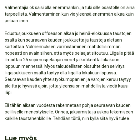
Valmentajia ok saisi olla enemmänkin, ja tuki sille osastolle on aina
tarpeellista. Valmentaminen kun vie yleensä enemmän aikaa kuin
pelaaminen.
Edustusjoukkueen offseason alkaa jo heinä-elokuussa taustojen
osalta kun seuraavan kauden joukkuetta ja taustoja aletaan
kartoittaa. Valmennuksen varmistaminen mahdollisimman
nopeasti on avain siihen, että myös pelaajat sitoutuu. Liigalle pitää
ilmoittaa 25 sopimuspelaajan nimet ja kotikenttä lokakuun
loppuun mennessä. Myös taloudellisten olosuhteiden selvitys
liigajoukkueen osalta täytyy olla liigallla lokakuun lopussa.
Seuraavan kauden yhteistyökumppanien ja varojen keruu täytyy
aloitta jo hyvissä ajoin, jotta yleensä on mahdolllista viedä kausi
läpi.
Eli tähän aikaan vuodesta rakennetaan pohja seuraavan kauden
pelilliselle menestykselle. Onnea, jaksamista ja uskoa tekemiseen
kaikille taustahenkilöille. Tehdään töitä, niin kyllä siitä hyvä tulee.
Lue myös