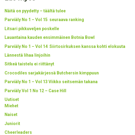
Näitä on pyydetty – täältä tulee
Parviäly No 1 – Vol 15 seuraava ranking
Litsari pikkuveljen poskelle
Lauantaina kauden ensimmäinen Botnia Bowl
Parviäly No 1 – Vol 14 Siirtosirkuksen kanssa kohti elokuuta
Lännestä lihaa linjoihin
Sitkeä taistelu ei riittänyt
Crocodiles sarjakärjessä Butchersin kimppuun
Parviäly No 1 – Vol 13 Viikko seitsemän takana
Parviäly Vol 1 No 12 – Case Hill
Uutiset
Miehet
Naiset
Juniorit
Cheerleaders