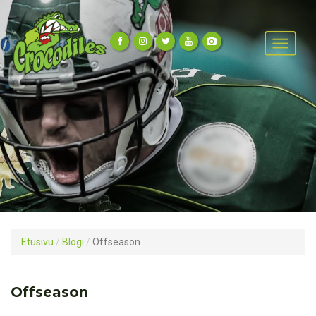
Etusivu
/
Blogi
/
Offseason
Offseason