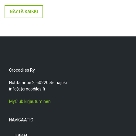
NÄYTÄ KAIKKI
Crocodiles Ry
Huhtalantie 2, 60220 Seinäjoki
info(a)crocodiles.fi
MyClub kirjautuminen
NAVIGAATIO
Uutiset