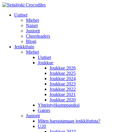
Uutiset
Miehet
Naiset
Juniorit
Cheerleaders
Blogi
Jenkkifutis
Miehet
Uutiset
Joukkue
Joukkue 2026
Joukkue 2025
Joukkue 2024
Joukkue 2023
Joukkue 2022
Joukkue 2021
Joukkue 2020
Yhteistyökumppaniksi
Gators
Juniorit
Miten harrastamaan jenkkifutista?
U20
Joukkue 2022