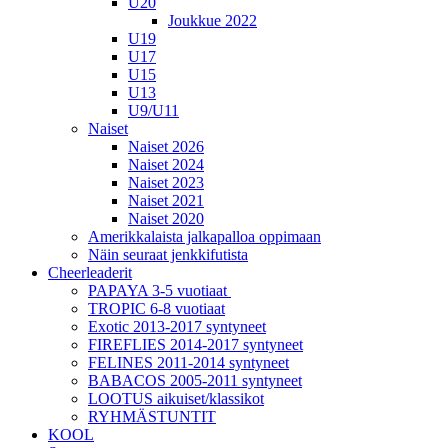
U20
Joukkue 2022
U19
U17
U15
U13
U9/U11
Naiset
Naiset 2026
Naiset 2024
Naiset 2023
Naiset 2021
Naiset 2020
Amerikkalaista jalkapalloa oppimaan
Näin seuraat jenkkifutista
Cheerleaderit
PAPAYA 3-5 vuotiaat
TROPIC 6-8 vuotiaat
Exotic 2013-2017 syntyneet
FIREFLIES 2014-2017 syntyneet
FELINES 2011-2014 syntyneet
BABACOS 2005-2011 syntyneet
LOOTUS aikuiset/klassikot
RYHMÄSTUNTIT
KOOL