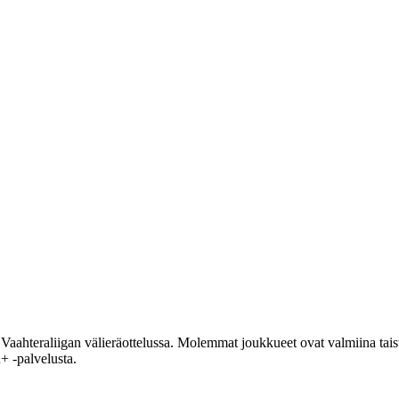
aahteraliigan välieräottelussa. Molemmat joukkueet ovat valmiina tais
+ -palvelusta.