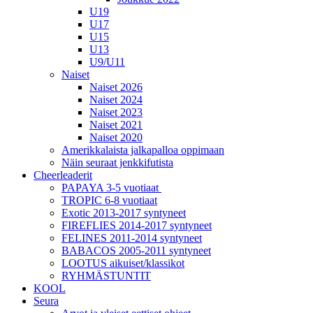
U19
U17
U15
U13
U9/U11
Naiset
Naiset 2026
Naiset 2024
Naiset 2023
Naiset 2021
Naiset 2020
Amerikkalaista jalkapalloa oppimaan
Näin seuraat jenkkifutista
Cheerleaderit
PAPAYA 3-5 vuotiaat
TROPIC 6-8 vuotiaat
Exotic 2013-2017 syntyneet
FIREFLIES 2014-2017 syntyneet
FELINES 2011-2014 syntyneet
BABACOS 2005-2011 syntyneet
LOOTUS aikuiset/klassikot
RYHMÄSTUNTIT
KOOL
Seura