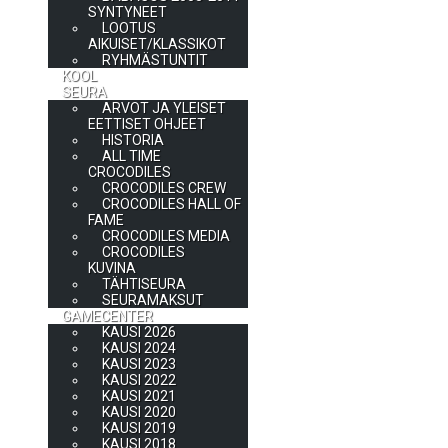
SYNTYNEET
LOOTUS
AIKUISET/KLASSIKOT
RYHMÄSTUNTIT
KOOL
SEURA
ARVOT JA YLEISET
EETTISET OHJEET
HISTORIA
ALL TIME
CROCODILES
CROCODILES CREW
CROCODILES HALL OF
FAME
CROCODILES MEDIA
CROCODILES
KUVINA
TÄHTISEURA
SEURAMAKSUT
GAMECENTER
KAUSI 2026
KAUSI 2024
KAUSI 2023
KAUSI 2022
KAUSI 2021
KAUSI 2020
KAUSI 2019
KAUSI 2018