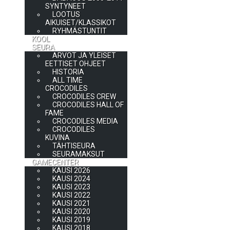
SYNTYNEET
LOOTUS
AIKUISET/KLASSIKOT
RYHMÄSTUNTIT
KOOL
SEURA
ARVOT JA YLEISET
EETTISET OHJEET
HISTORIA
ALL TIME
CROCODILES
CROCODILES CREW
CROCODILES HALL OF
FAME
CROCODILES MEDIA
CROCODILES
KUVINA
TÄHTISEURA
SEURAMAKSUT
GAMECENTER
KAUSI 2026
KAUSI 2024
KAUSI 2023
KAUSI 2022
KAUSI 2021
KAUSI 2020
KAUSI 2019
KAUSI 2018