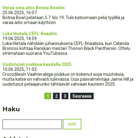
Varaa oma aitio Botnia Bowliin
25.06.2025, 16:07
Botnia Bowl pelataan 5.7. klo 19. Tule katsomaan peliä tyylillä ja
varaa aitio omaan käyttöön.
Luka Hietala CEFL-finaaliin
19.06.2025, 14:59
Luka Hietala nähdään juhannuksena CEFL-finaalissa, kun Calanda
Broncos kohtaa Ranskan mestari Thonon Black Panthersin. Ottelu
striimataan suorana YouTubessa.
Uudistunut joukkue kaudella 2025
10.06.2025, 11:02
Crocodilesin Vaahteraliiga-joukkue on kokenut isoja muutoksia,
mutta katse on vahvasti tulevassa. Uusi päävalmentaja Jaime Hill ja
uudistunut pelaajarunko tähtäävät vahvaan kauteen 2025.
1
2
3
Seuraava
Haku