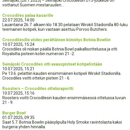
Seinäjoki, [26.7.2025] – Seinäjoki Crocodilesin U15-joukkue on
voittanut Suomen mestaruuden...
Crocodiles palaa kasarille
22.07.2025, 14:00
Lauantaina 26.7. alkaen klo 18.30 pelataan Wirokit Stadionilla 80-luku
teemainen kotipeli, kun vastaan asettuu Porvoo Butchers.
Crocodilesille viides perättäinen kiinnitys Botnia Bowliin
10.07.2025, 15:24
Crocodiles oli niskan päällä Botnia Bowl paikallisottelussa ja otti
Royalsilta pisteen kotiin numeroin 21 -2.
Seinäjoki Crocodiles otti avauspisteet kotipelistään
10.07.2025, 15:21
Pe 13.6. pelattiin kauden ensimmäinen kotipeli Wirokit Stadionilla.
Crocodiles voitti ottelun pistein 21 - 6.
Roosters – Crocodiles otteluraportti
10.07.2025, 15:16
Roosters voitti Crocodilesin kauden ensimmäisessä ottelussa luvuin
21 - 9.
Burger Bowl
01.07.2025, 09:35
Saat 5.7. Botnia Bowlin pääsylipulla Holy Smoke ravintolasta kaksi
burgeria yhden hinnalla.