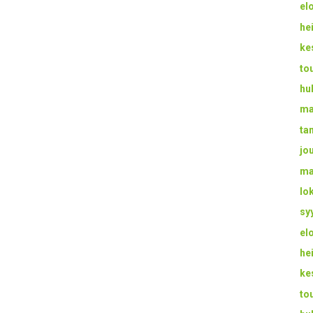
el
he
ke
to
hu
ma
ta
jo
ma
lo
sy
el
he
ke
to