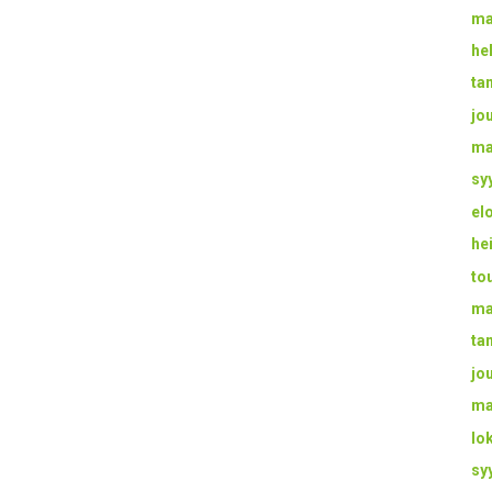
ma
he
ta
jo
ma
sy
el
he
to
ma
ta
jo
ma
lo
sy