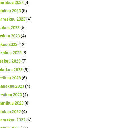
mmikuu 2024
(4)
ulukuu 2023
(8)
rraskuu 2023
(4)
kakuu 2023
(5)
yskuu 2023
(4)
okuu 2023
(12)
inäkuu 2023
(9)
säkuu 2023
(7)
ukokuu 2023
(9)
htikuu 2023
(6)
aliskuu 2023
(4)
lmikuu 2023
(4)
mmikuu 2023
(8)
ulukuu 2022
(4)
rraskuu 2022
(6)