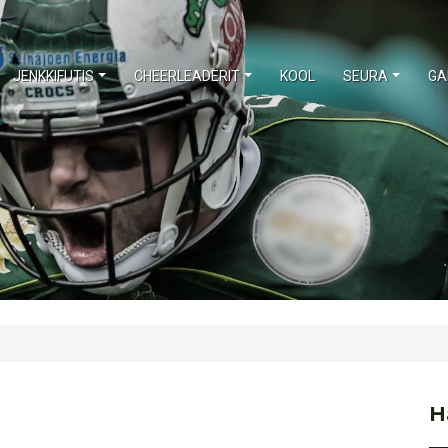
JENKKIFUTIS
CHEERLEADERIT
KOOL
SEURA
GA
H