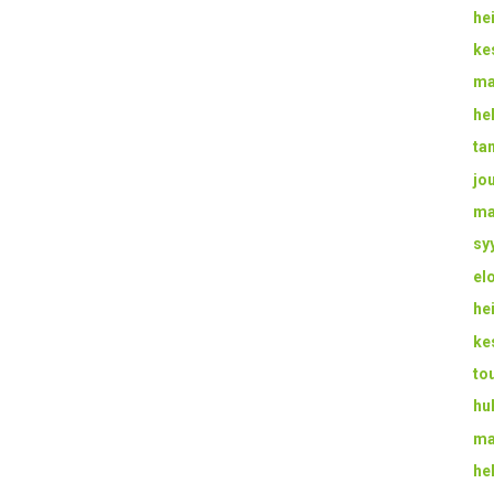
he
ke
ma
he
ta
jo
ma
sy
el
he
ke
to
hu
ma
he