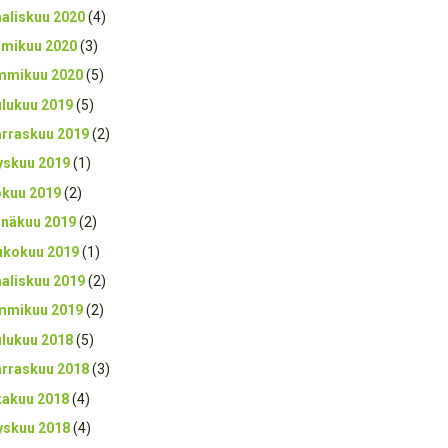
aliskuu 2020
(4)
lmikuu 2020
(3)
mmikuu 2020
(5)
ulukuu 2019
(5)
rraskuu 2019
(2)
yskuu 2019
(1)
okuu 2019
(2)
inäkuu 2019
(2)
ukokuu 2019
(1)
aliskuu 2019
(2)
mmikuu 2019
(2)
ulukuu 2018
(5)
rraskuu 2018
(3)
kakuu 2018
(4)
yskuu 2018
(4)