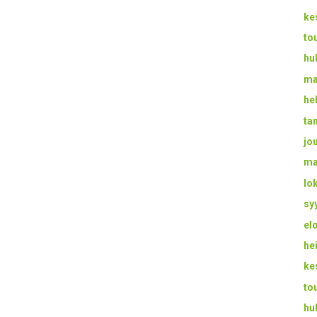
ke
to
hu
ma
he
ta
jo
ma
lo
sy
el
he
ke
to
hu