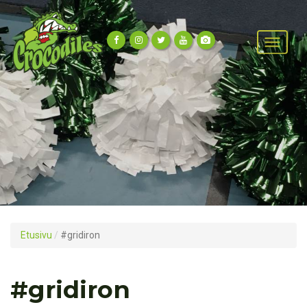
Etusivu
/
#gridiron
#gridiron