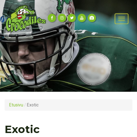
Etusivu
/
Exotic
Exotic