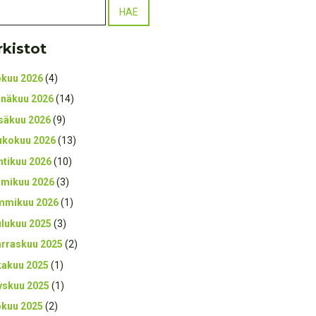
rkistot
okuu 2026
(4)
inäkuu 2026
(14)
säkuu 2026
(9)
ukokuu 2026
(13)
htikuu 2026
(10)
lmikuu 2026
(3)
mmikuu 2026
(1)
ulukuu 2025
(3)
rraskuu 2025
(2)
kakuu 2025
(1)
yskuu 2025
(1)
okuu 2025
(2)