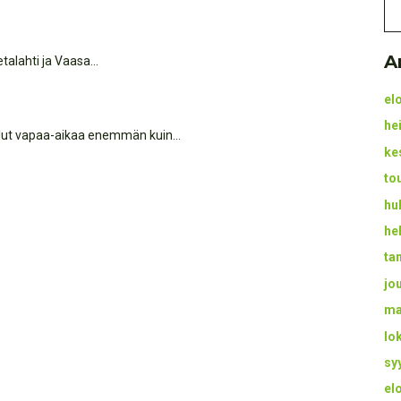
A
alahti ja Vaasa...
el
he
llut vapaa-aikaa enemmän kuin...
ke
to
hu
he
ta
jo
ma
lo
sy
el