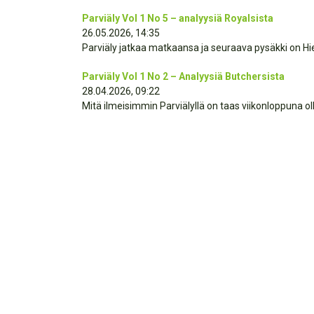
Parviäly Vol 1 No 5 – analyysiä Royalsista
26.05.2026, 14:35
Parviäly jatkaa matkaansa ja seuraava pysäkki on Hiet
Parviäly Vol 1 No 2 – Analyysiä Butchersista
28.04.2026, 09:22
Mitä ilmeisimmin Parviälyllä on taas viikonloppuna o