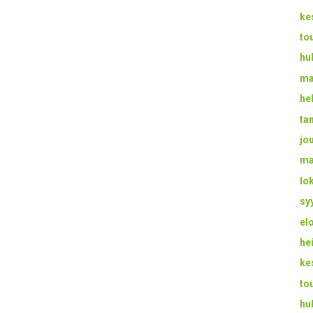
ke
to
hu
ma
he
ta
jo
ma
lo
sy
el
he
ke
to
hu