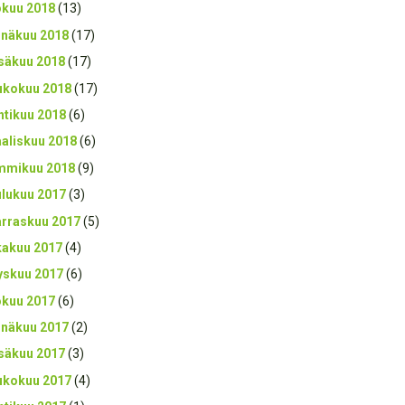
okuu 2018
(13)
inäkuu 2018
(17)
säkuu 2018
(17)
ukokuu 2018
(17)
htikuu 2018
(6)
aliskuu 2018
(6)
mmikuu 2018
(9)
ulukuu 2017
(3)
rraskuu 2017
(5)
kakuu 2017
(4)
yskuu 2017
(6)
okuu 2017
(6)
inäkuu 2017
(2)
säkuu 2017
(3)
ukokuu 2017
(4)