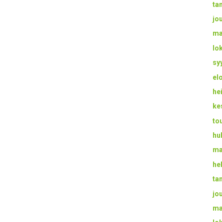
ta
jo
ma
lo
sy
el
he
ke
to
hu
ma
he
ta
jo
ma