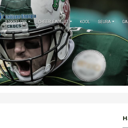
JENKKIFUTIS
CHEERLEADERIT
KOOL
SEURA
GA
H