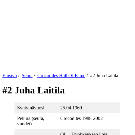
Etusivu
/
Seura
/
Crocodiles Hall Of Fame
/
#2 Juha Laitila
#2 Juha Laitila
Syntymävuosi
25.04.1969
Peliura (seura,
Crocodiles 1988-2002
vuodet)
OL – Hyökkäyksen linja