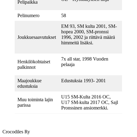
Pelipaikka
Pelinumero
58
EM 93, SM kulta 2001, SM-
hopea 2000, SM-pronssi
Joukkuesaavutukset
1996, 2002 ja riittävä määrä
himmeitä lisäksi.
7x all star, 1998 Vuoden
Henkilökohtaiset
pelaaja
palkinnot
Maajoukkue
Edustuksia 1993- 2001
edustuksia
U15 SM-Kulta 2016 OC,
Muu toiminta lajin
U17 SM-kulta 2017 OC, Sajl
parissa
Pronssinen ansiomerkki.
Crocodiles Ry