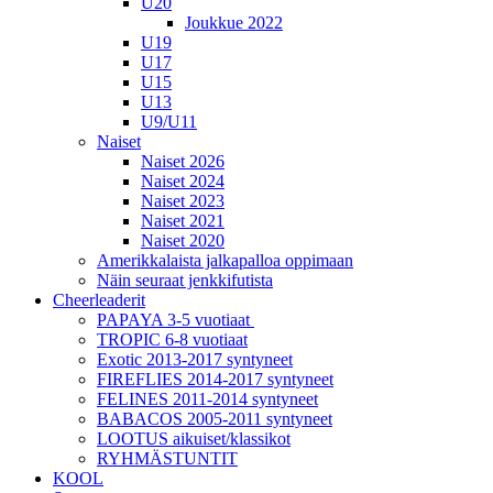
U20
Joukkue 2022
U19
U17
U15
U13
U9/U11
Naiset
Naiset 2026
Naiset 2024
Naiset 2023
Naiset 2021
Naiset 2020
Amerikkalaista jalkapalloa oppimaan
Näin seuraat jenkkifutista
Cheerleaderit
PAPAYA 3-5 vuotiaat
TROPIC 6-8 vuotiaat
Exotic 2013-2017 syntyneet
FIREFLIES 2014-2017 syntyneet
FELINES 2011-2014 syntyneet
BABACOS 2005-2011 syntyneet
LOOTUS aikuiset/klassikot
RYHMÄSTUNTIT
KOOL