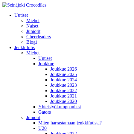
Uutiset
Miehet
Naiset
Juniorit
Cheerleaders
Blogi
Jenkkifutis
Miehet
Uutiset
Joukkue
Joukkue 2026
Joukkue 2025
Joukkue 2024
Joukkue 2023
Joukkue 2022
Joukkue 2021
Joukkue 2020
Yhteistyökumppaniksi
Gators
Juniorit
Miten harrastamaan jenkkifutista?
U20
Joukkue 2022