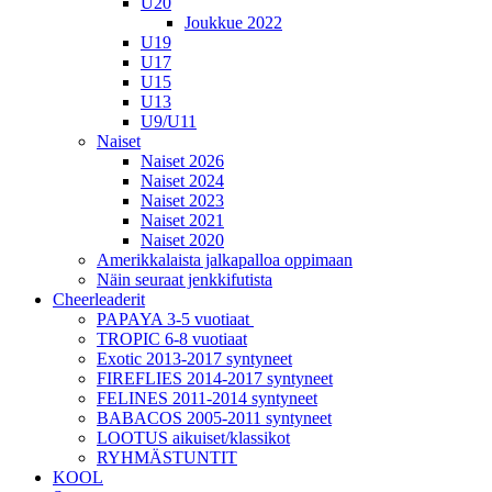
U20
Joukkue 2022
U19
U17
U15
U13
U9/U11
Naiset
Naiset 2026
Naiset 2024
Naiset 2023
Naiset 2021
Naiset 2020
Amerikkalaista jalkapalloa oppimaan
Näin seuraat jenkkifutista
Cheerleaderit
PAPAYA 3-5 vuotiaat
TROPIC 6-8 vuotiaat
Exotic 2013-2017 syntyneet
FIREFLIES 2014-2017 syntyneet
FELINES 2011-2014 syntyneet
BABACOS 2005-2011 syntyneet
LOOTUS aikuiset/klassikot
RYHMÄSTUNTIT
KOOL