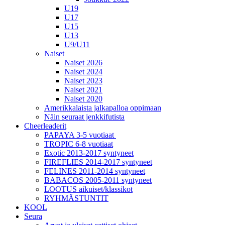
U19
U17
U15
U13
U9/U11
Naiset
Naiset 2026
Naiset 2024
Naiset 2023
Naiset 2021
Naiset 2020
Amerikkalaista jalkapalloa oppimaan
Näin seuraat jenkkifutista
Cheerleaderit
PAPAYA 3-5 vuotiaat
TROPIC 6-8 vuotiaat
Exotic 2013-2017 syntyneet
FIREFLIES 2014-2017 syntyneet
FELINES 2011-2014 syntyneet
BABACOS 2005-2011 syntyneet
LOOTUS aikuiset/klassikot
RYHMÄSTUNTIT
KOOL
Seura