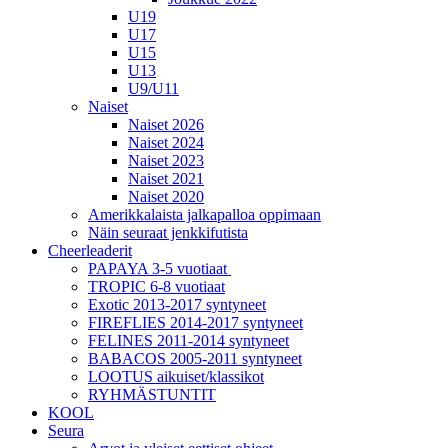
U19
U17
U15
U13
U9/U11
Naiset
Naiset 2026
Naiset 2024
Naiset 2023
Naiset 2021
Naiset 2020
Amerikkalaista jalkapalloa oppimaan
Näin seuraat jenkkifutista
Cheerleaderit
PAPAYA 3-5 vuotiaat
TROPIC 6-8 vuotiaat
Exotic 2013-2017 syntyneet
FIREFLIES 2014-2017 syntyneet
FELINES 2011-2014 syntyneet
BABACOS 2005-2011 syntyneet
LOOTUS aikuiset/klassikot
RYHMÄSTUNTIT
KOOL
Seura