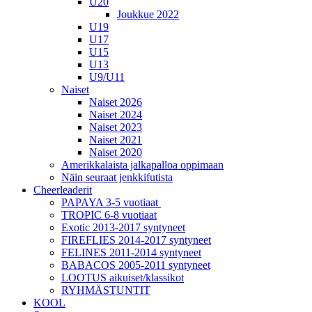
U20
Joukkue 2022
U19
U17
U15
U13
U9/U11
Naiset
Naiset 2026
Naiset 2024
Naiset 2023
Naiset 2021
Naiset 2020
Amerikkalaista jalkapalloa oppimaan
Näin seuraat jenkkifutista
Cheerleaderit
PAPAYA 3-5 vuotiaat
TROPIC 6-8 vuotiaat
Exotic 2013-2017 syntyneet
FIREFLIES 2014-2017 syntyneet
FELINES 2011-2014 syntyneet
BABACOS 2005-2011 syntyneet
LOOTUS aikuiset/klassikot
RYHMÄSTUNTIT
KOOL