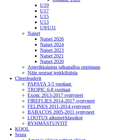
U19
U17
U15
U13
U9/U11
Naiset
Naiset 2026
Naiset 2024
Naiset 2023
Naiset 2021
Naiset 2020
Amerikkalaista jalkapalloa oppimaan
Näin seuraat jenkkifutista
Cheerleaderit
PAPAYA 3-5 vuotiaat
TROPIC 6-8 vuotiaat
Exotic 2013-2017 syntyneet
FIREFLIES 2014-2017 syntyneet
FELINES 2011-2014 syntyneet
BABACOS 2005-2011 syntyneet
LOOTUS aikuiset/klassikot
RYHMÄSTUNTIT
KOOL
Seura