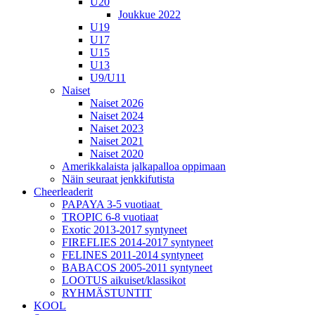
U20
Joukkue 2022
U19
U17
U15
U13
U9/U11
Naiset
Naiset 2026
Naiset 2024
Naiset 2023
Naiset 2021
Naiset 2020
Amerikkalaista jalkapalloa oppimaan
Näin seuraat jenkkifutista
Cheerleaderit
PAPAYA 3-5 vuotiaat
TROPIC 6-8 vuotiaat
Exotic 2013-2017 syntyneet
FIREFLIES 2014-2017 syntyneet
FELINES 2011-2014 syntyneet
BABACOS 2005-2011 syntyneet
LOOTUS aikuiset/klassikot
RYHMÄSTUNTIT
KOOL