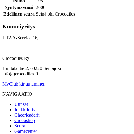
Paino
105
Syntymävuosi
2000
Edellinen seura
Seinäjoki Crocodiles
Kummiyritys
HTAA-Service Oy
Crocodiles Ry
Huhtalantie 2, 60220 Seinäjoki
info(a)crocodiles.fi
MyClub kirjautuminen
NAVIGAATIO
Uutiset
Jenkkifutis
Cheerleaderit
Crocoshop
Seura
Gamecenter