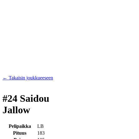
←
Takaisin joukkueeseen
#24 Saidou
Jallow
Pelipaikka
LB
Pituus
183