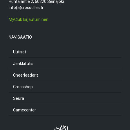
Huhtalantie 2, 60220 Seinäjoki
info(a)crocodiles.fi
MyClub kirjautuminen
NAVIGAATIO
Uutiset
Jenkkifutis
Cheerleaderit
Crocoshop
Seura
Gamecenter