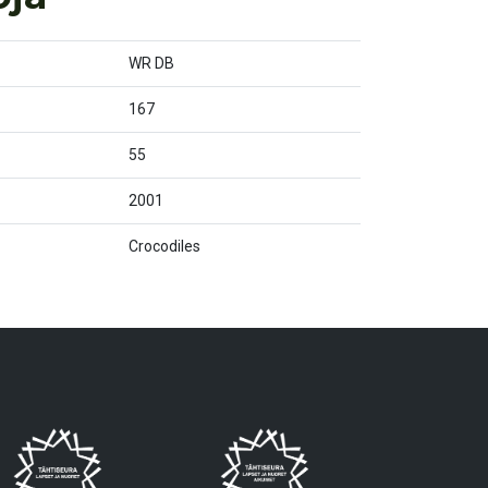
WR DB
167
55
2001
Crocodiles