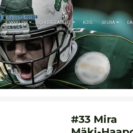
JENKKIFUTIS
CHEERLEADERIT
KOOL
SEURA
GA
#33 Mira
Mäki-Haap