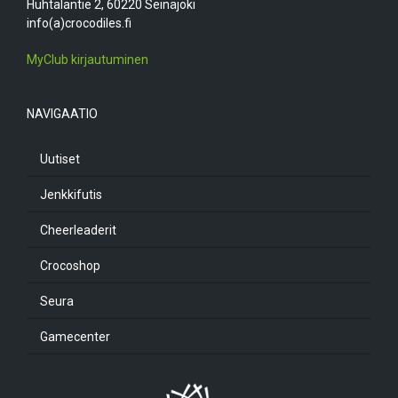
Huhtalantie 2, 60220 Seinäjoki
info(a)crocodiles.fi
MyClub kirjautuminen
NAVIGAATIO
Uutiset
Jenkkifutis
Cheerleaderit
Crocoshop
Seura
Gamecenter