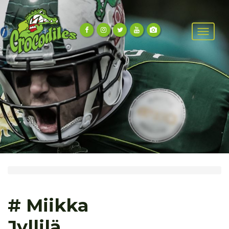
# Miikka
Jyllilä