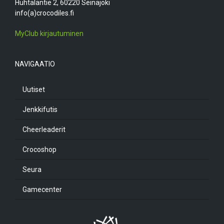
Huhtalantie 2, 60220 Seinäjoki
info(a)crocodiles.fi
MyClub kirjautuminen
NAVIGAATIO
Uutiset
Jenkkifutis
Cheerleaderit
Crocoshop
Seura
Gamecenter