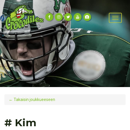
←
Takaisin joukkueeseen
# Kim