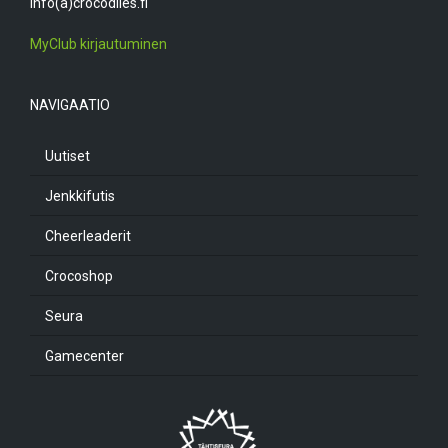
info(a)crocodiles.fi
MyClub kirjautuminen
NAVIGAATIO
Uutiset
Jenkkifutis
Cheerleaderit
Crocoshop
Seura
Gamecenter