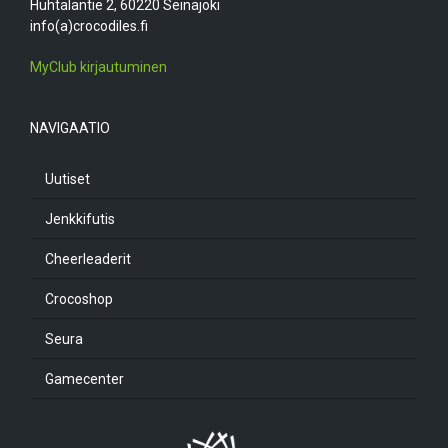
Huhtalantie 2, 60220 Seinäjoki
info(a)crocodiles.fi
MyClub kirjautuminen
NAVIGAATIO
Uutiset
Jenkkifutis
Cheerleaderit
Crocoshop
Seura
Gamecenter