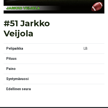
#51 Jarkko
Veijola
Pelipaikka
LB
Pituus
Paino
Syntymävuosi
Edellinen seura