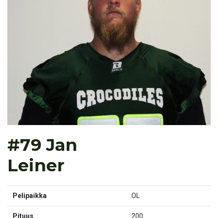
#79 Jan
Leiner
Pelipaikka
OL
Pituus
200