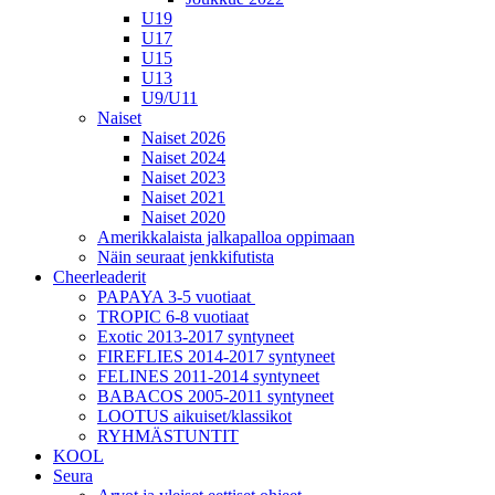
U19
U17
U15
U13
U9/U11
Naiset
Naiset 2026
Naiset 2024
Naiset 2023
Naiset 2021
Naiset 2020
Amerikkalaista jalkapalloa oppimaan
Näin seuraat jenkkifutista
Cheerleaderit
PAPAYA 3-5 vuotiaat
TROPIC 6-8 vuotiaat
Exotic 2013-2017 syntyneet
FIREFLIES 2014-2017 syntyneet
FELINES 2011-2014 syntyneet
BABACOS 2005-2011 syntyneet
LOOTUS aikuiset/klassikot
RYHMÄSTUNTIT
KOOL
Seura