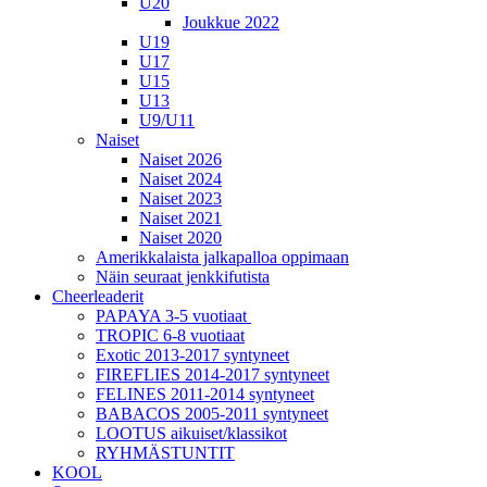
U20
Joukkue 2022
U19
U17
U15
U13
U9/U11
Naiset
Naiset 2026
Naiset 2024
Naiset 2023
Naiset 2021
Naiset 2020
Amerikkalaista jalkapalloa oppimaan
Näin seuraat jenkkifutista
Cheerleaderit
PAPAYA 3-5 vuotiaat
TROPIC 6-8 vuotiaat
Exotic 2013-2017 syntyneet
FIREFLIES 2014-2017 syntyneet
FELINES 2011-2014 syntyneet
BABACOS 2005-2011 syntyneet
LOOTUS aikuiset/klassikot
RYHMÄSTUNTIT
KOOL