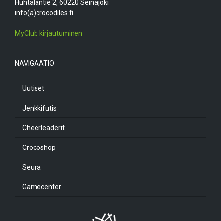
Huhtalantie 2, 60220 Seinäjoki
info(a)crocodiles.fi
MyClub kirjautuminen
NAVIGAATIO
Uutiset
Jenkkifutis
Cheerleaderit
Crocoshop
Seura
Gamecenter