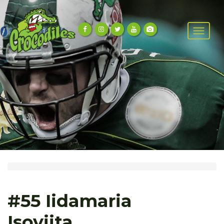
#55 Iidamaria
Isoviita