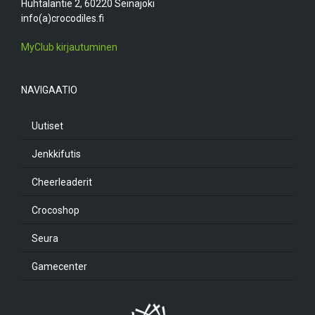
Huhtalantie 2, 60220 Seinäjoki
info(a)crocodiles.fi
MyClub kirjautuminen
NAVIGAATIO
Uutiset
Jenkkifutis
Cheerleaderit
Crocoshop
Seura
Gamecenter