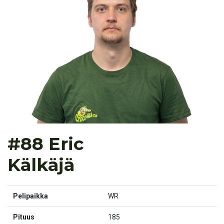
#88 Eric
Kälkäjä
Pelipaikka
WR
Pituus
185