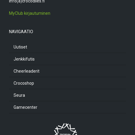
info(a)crocodiles.fi
MyClub kirjautuminen
NAVIGAATIO
Uutiset
Jenkkifutis
Cheerleaderit
Crocoshop
Seura
Gamecenter