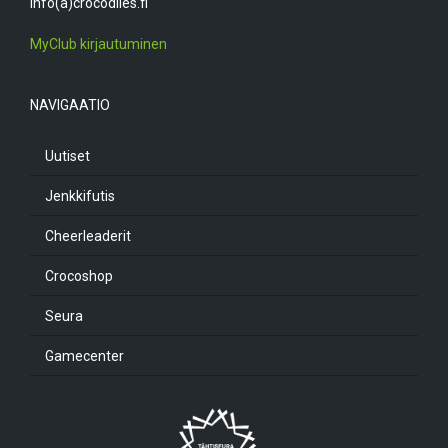
info(a)crocodiles.fi
MyClub kirjautuminen
NAVIGAATIO
Uutiset
Jenkkifutis
Cheerleaderit
Crocoshop
Seura
Gamecenter