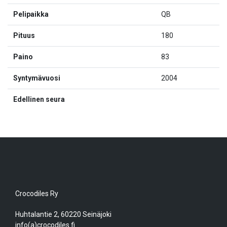
Pelipaikka
QB
Pituus
180
Paino
83
Syntymävuosi
2004
Edellinen seura
Crocodiles Ry
Huhtalantie 2, 60220 Seinäjoki
info(a)crocodiles.fi