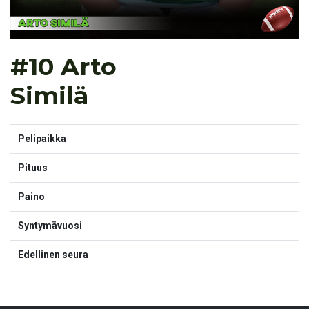
#10 Arto
Similä
Pelipaikka
Pituus
Paino
Syntymävuosi
Edellinen seura