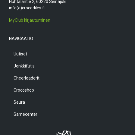
Huhtalantie 2, 60220 Seinäjoki
info(a)crocodiles.fi
MyClub kirjautuminen
NAVIGAATIO
Uutiset
Jenkkifutis
Cheerleaderit
Crocoshop
Seura
Gamecenter