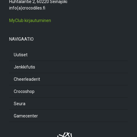
Huhtalantie 2, 60220 Seinäjoki
info(a)crocodiles.fi
MyClub kirjautuminen
NAVIGAATIO
Uutiset
Jenkkifutis
Cheerleaderit
Crocoshop
Seura
Gamecenter