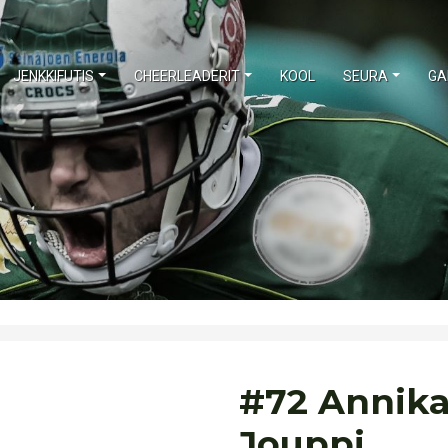
JENKKIFUTIS
CHEERLEADERIT
KOOL
SEURA
GA
#72 Annik
Jouppi