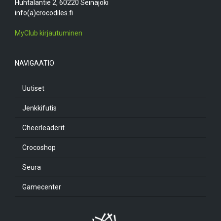
Huhtalantie 2, 60220 Seinäjoki
info(a)crocodiles.fi
MyClub kirjautuminen
NAVIGAATIO
Uutiset
Jenkkifutis
Cheerleaderit
Crocoshop
Seura
Gamecenter