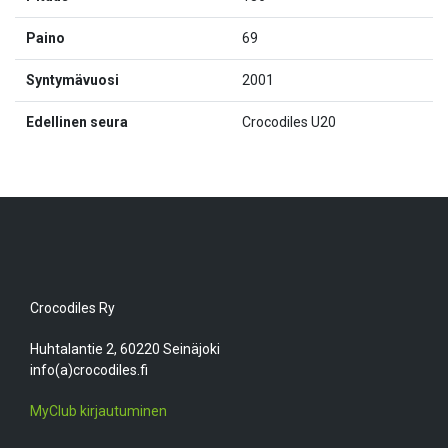
Paino
69
Syntymävuosi
2001
Edellinen seura
Crocodiles U20
Crocodiles Ry
Huhtalantie 2, 60220 Seinäjoki
info(a)crocodiles.fi
MyClub kirjautuminen