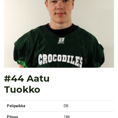
#44 Aatu
Tuokko
Pelipaikka
DB
Pituus
186