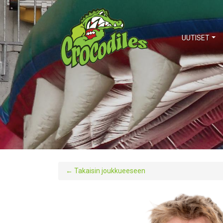
UUTISET
←
Takaisin joukkueeseen