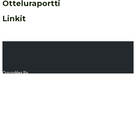
Otteluraportti
Linkit
Crocodiles Ry
Huhtalantie 2, 60220 Seinäjoki
info(a)crocodiles.fi
MyClub kirjautuminen
NAVIGAATIO
Uutiset
Jenkkifutis