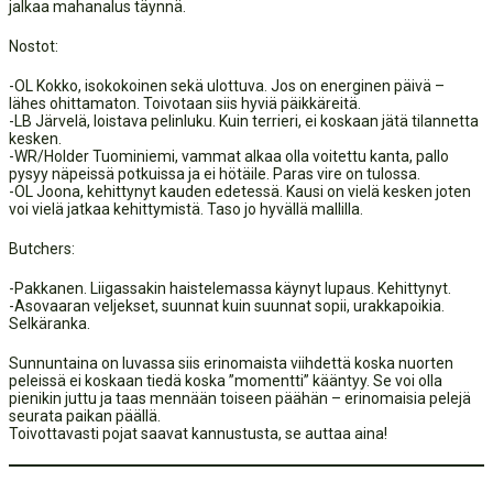
jalkaa mahanalus täynnä.
Nostot:
-OL Kokko, isokokoinen sekä ulottuva. Jos on energinen päivä –
lähes ohittamaton. Toivotaan siis hyviä päikkäreitä.
-LB Järvelä, loistava pelinluku. Kuin terrieri, ei koskaan jätä tilannetta
kesken.
-WR/Holder Tuominiemi, vammat alkaa olla voitettu kanta, pallo
pysyy näpeissä potkuissa ja ei hötäile. Paras vire on tulossa.
-OL Joona, kehittynyt kauden edetessä. Kausi on vielä kesken joten
voi vielä jatkaa kehittymistä. Taso jo hyvällä mallilla.
Butchers:
-Pakkanen. Liigassakin haistelemassa käynyt lupaus. Kehittynyt.
-Asovaaran veljekset, suunnat kuin suunnat sopii, urakkapoikia.
Selkäranka.
Sunnuntaina on luvassa siis erinomaista viihdettä koska nuorten
peleissä ei koskaan tiedä koska ”momentti” kääntyy. Se voi olla
pienikin juttu ja taas mennään toiseen päähän – erinomaisia pelejä
seurata paikan päällä.
Toivottavasti pojat saavat kannustusta, se auttaa aina!