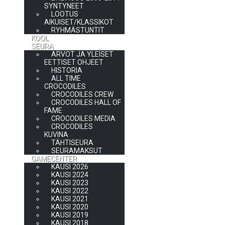
SYNTYNEET
LOOTUS
AIKUISET/KLASSIKOT
RYHMÄSTUNTIT
KOOL
SEURA
ARVOT JA YLEISET
EETTISET OHJEET
HISTORIA
ALL TIME
CROCODILES
CROCODILES CREW
CROCODILES HALL OF
FAME
CROCODILES MEDIA
CROCODILES
KUVINA
TÄHTISEURA
SEURAMAKSUT
GAMECENTER
KAUSI 2026
KAUSI 2024
KAUSI 2023
KAUSI 2022
KAUSI 2021
KAUSI 2020
KAUSI 2019
KAUSI 2018