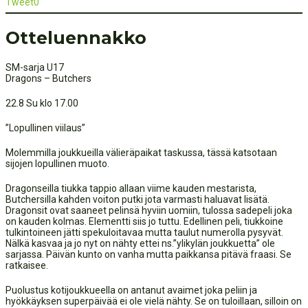
Tweet
0
Otteluennakko
SM-sarja U17
Dragons – Butchers
22.8 Su klo 17.00
”Lopullinen viilaus”
Molemmilla joukkueilla välieräpaikat taskussa, tässä katsotaan
sijojen lopullinen muoto.
Dragonseilla tiukka tappio allaan viime kauden mestarista,
Butchersilla kahden voiton putki jota varmasti haluavat lisätä.
Dragonsit ovat saaneet pelinsä hyviin uomiin, tulossa sadepeli joka
on kauden kolmas. Elementti siis jo tuttu. Edellinen peli, tiukkoine
tulkintoineen jätti spekuloitavaa mutta taulut numerolla pysyvät.
Nälkä kasvaa ja jo nyt on nähty ettei ns.”ylikylän joukkuetta” ole
sarjassa. Päivän kunto on vanha mutta paikkansa pitävä fraasi. Se
ratkaisee.
Puolustus kotijoukkueella on antanut avaimet joka peliin ja
hyökkäyksen superpäivää ei ole vielä nähty. Se on tuloillaan, silloin on