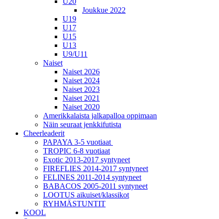
U20
Joukkue 2022
U19
U17
U15
U13
U9/U11
Naiset
Naiset 2026
Naiset 2024
Naiset 2023
Naiset 2021
Naiset 2020
Amerikkalaista jalkapalloa oppimaan
Näin seuraat jenkkifutista
Cheerleaderit
PAPAYA 3-5 vuotiaat
TROPIC 6-8 vuotiaat
Exotic 2013-2017 syntyneet
FIREFLIES 2014-2017 syntyneet
FELINES 2011-2014 syntyneet
BABACOS 2005-2011 syntyneet
LOOTUS aikuiset/klassikot
RYHMÄSTUNTIT
KOOL