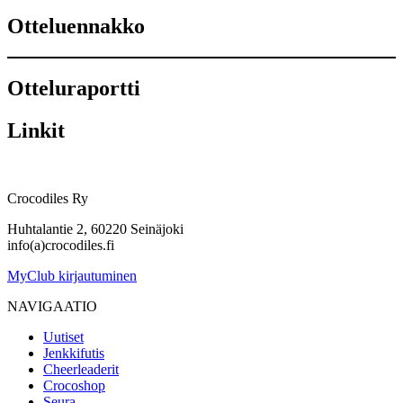
Otteluennakko
Otteluraportti
Linkit
Crocodiles Ry
Huhtalantie 2, 60220 Seinäjoki
info(a)crocodiles.fi
MyClub kirjautuminen
NAVIGAATIO
Uutiset
Jenkkifutis
Cheerleaderit
Crocoshop
Seura