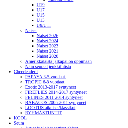
U19
U17
U15
U13
U9/U11
Naiset
Naiset 2026
Naiset 2024
Naiset 2023
Naiset 2021
Naiset 2020
Amerikkalaista jalkapalloa oppimaan
Näin seuraat jenkkifutista
Cheerleaderit
PAPAYA 3-5 vuotiaat
TROPIC 6-8 vuotiaat
Exotic 2013-2017 syntyneet
FIREFLIES 2014-2017 syntyneet
FELINES 2011-2014 syntyneet
BABACOS 2005-2011 syntyneet
LOOTUS aikuiset/klassikot
RYHMÄSTUNTIT
KOOL
Seura