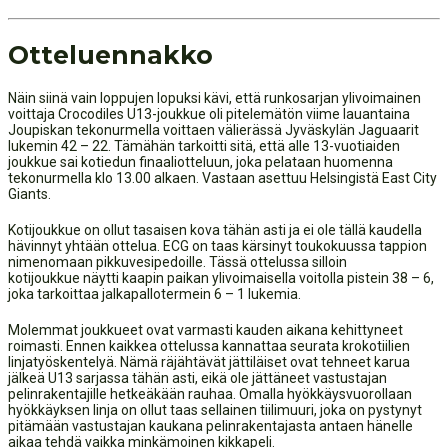
Otteluennakko
Näin siinä vain loppujen lopuksi kävi, että runkosarjan ylivoimainen
voittaja Crocodiles U13-joukkue oli pitelemätön viime lauantaina
Joupiskan tekonurmella voittaen välierässä Jyväskylän Jaguaarit
lukemin 42 – 22. Tämähän tarkoitti sitä, että alle 13-vuotiaiden
joukkue sai kotiedun finaaliotteluun, joka pelataan huomenna
tekonurmella klo 13.00 alkaen. Vastaan asettuu Helsingistä East City
Giants.
Kotijoukkue on ollut tasaisen kova tähän asti ja ei ole tällä kaudella
hävinnyt yhtään ottelua. ECG on taas kärsinyt toukokuussa tappion
nimenomaan pikkuvesipedoille. Tässä ottelussa silloin
kotijoukkue näytti kaapin paikan ylivoimaisella voitolla pistein 38 – 6,
joka tarkoittaa jalkapallotermein 6 – 1 lukemia.
Molemmat joukkueet ovat varmasti kauden aikana kehittyneet
roimasti. Ennen kaikkea ottelussa kannattaa seurata krokotiilien
linjatyöskentelyä. Nämä räjähtävät jättiläiset ovat tehneet karua
jälkeä U13 sarjassa tähän asti, eikä ole jättäneet vastustajan
pelinrakentajille hetkeäkään rauhaa. Omalla hyökkäysvuorollaan
hyökkäyksen linja on ollut taas sellainen tiilimuuri, joka on pystynyt
pitämään vastustajan kaukana pelinrakentajasta antaen hänelle
aikaa tehdä vaikka minkämoinen kikkapeli.