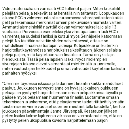
Videomateriaalia on varmasti ECG tutkinut paljon. Miten krokotiilit
pelejään pelaa ja tekevät asiat kentällä niin taitavasti. Loppukauden
aikana ECG:n valmennusta oli seuraamassa vihreäpaitaisten kaikki
pelit ja tekemässä merkinnät omien pelikuvioiden hiomista varten.
Ammattilaismeininkiä näyttää olevan valmennuksella jo alle 13
vuotiaissa. Porvoossa esimerkiksi yksi vihreäpaitainen luuli ECG:n
valmentajaa uudeksi faniksi ja kutsui myös Seinäjoelle katsomaan
pelejä. No tästäkin selvittiin yhden selventäessä, että se on
mahdollisen finaalivastustajan videoija. Kotijoukkue on kuitenkin
harjoitellut käytännössä harjoituksissa kesätauon jälkeen sellaisia
pelejä paljon, mitä käytetään vain finaalissa. Tämä on yksi lajin
hienouksista. Tässä pelaa lapsien lisäksi myös molempien
sivurajojen takana olevat valmentajat miettimällä ja juonimalla,
miten vastustajan heikkoudet ja omat vahvuudet käytetään kaikista
parhaiten hyödyksi.
”Olemme täydessä iskussa ja ladanneet finaaliin kaikki mahdolliset
paukut. Joukkueen terveystilanne on hyvä ja jokainen joukkueen
pelaaja on pystynyt harjoittelemaan oman pelipaikkansa täysillä ja
pääsee myös pelaamaan huomenna finaalin. Luotamme omaan
tekemiseen ja uskomme, että pelaajiemme taidot riittävät lyömään
toistamiseen viime vuotiset suomen mestarit tällä kaudella.”, kertoo
joukkueen päävalmentaja Janne Järvenpää. Kesätauon jälkeen
pelien lisäksi kolme lajitreeniä viikossa on varmistanut sen, että on
pystytty pelien ulkopuolisia kuvioita harjoittelemaan paljon.