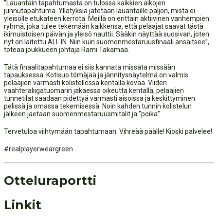
”Lauantain tapahtumasta on tulossa kaikkien aikojen
junnutapahtuma. Yllätyksiä jätetään lauantaille paljon, mistä ei
yleisölle etukäteen kerrota. Meillä on erittäin aktiivinen vanhempien
ryhmä, joka tulee tekemään kaikkensa, että pelaajat saavat tästä
ikimuistoisen päivän ja yleisö nauttii. Sääkin näyttää suosivan, joten
nyt on laitettu ALL IN. Niin kuin suomenmestaruusfinaali ansaitsee”,
toteaa joukkueen johtaja Rami Takamaa.
Tätä finaalitapahtumaa ei siis kannata missata missään
tapauksessa. Kotisuo tömäjää ja jännitysnäytelmä on valmis
pelaajien varmasti kolistellessa kentällä kovaa. Viiden
vaahteraliigatuomarin jakaessa oikeutta kentällä, pelaajien
tunnetilat saadaan pidettyä varmasti aisoissa ja keskittyminen
pelissä ja omassa tekemisessä. Noin kahden tunnin kolistelun
jälkeen jaetaan suomenmestaruusmitalit ja ”poika”.
Tervetuloa viihtymään tapahtumaan. Vihreää päälle! Kioski palvelee!
#realplayerweargreen
Otteluraportti
Linkit