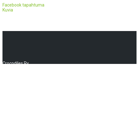
Facebook tapahtuma
Kuvia
Crocodiles Ry
Huhtalantie 2, 60220 Seinäjoki
info(a)crocodiles.fi
MyClub kirjautuminen
NAVIGAATIO
Uutiset
Jenkkifutis
Cheerleaderit