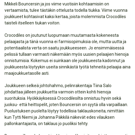
Mikkeli Bouncersin ja jos viime vuotisiin kohtaamisiin on
vertaamista, tulee tästäkin ottelusta todella tiukka. Viime vuonna
joukkueet kohtasivat kaksi kertaa, joista molemmista Crocodiles
taisteli itselleen tiukan voiton.
Crocodiles on joutunut luopumaan muutamasta kokeneesta
pelaajasta ja tänä vuonna ei farmisopimuksia ole, mutta uutta ja
potentiaalista verta on saatu joukkueeseen. Jo ensimmäisessä
pelissä tullaan varmasti näkemään myös uusien pelaajien hienoja
onnistumisia. Kokemus ei suinkaan ole joukkueesta kadonnut ja
joukkueesta löytyykin useita sinnikästä työtä tehneitä pelaajia aina
maajoukkuetasolle asti.
Joukkueen selkeä johtohahmo, pelinrakentaja Tiina Salo
johdattaa jälleen joukkuetta varmoin ottein kohti hienoja
suorituksia. Hyökkäyksessä Crocodilesilta onnistuu hyvin sekä
juoksu- että heittopelit, joten Bouncersin on syytä olla varpaillaan.
Puolustuksen puolelta löytyy todellisia taklauskoneita; nimittäin
kun Tytti Niemi ja Johanna Päkkilä näkevät edes vilauksen
pallonkantajasta, on taklaus jo puoliksi tehty.