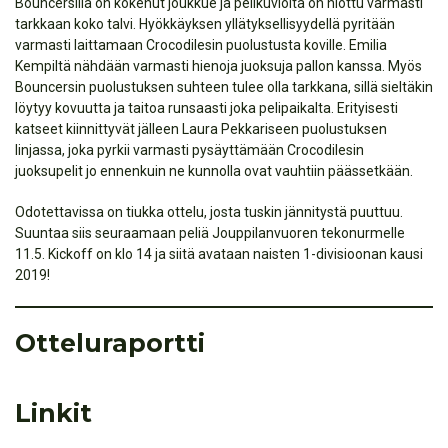
Bouncersilla on kokenut joukkue ja pelikuvioita on hiottu varmasti
tarkkaan koko talvi. Hyökkäyksen yllätyksellisyydellä pyritään
varmasti laittamaan Crocodilesin puolustusta koville. Emilia
Kempiltä nähdään varmasti hienoja juoksuja pallon kanssa. Myös
Bouncersin puolustuksen suhteen tulee olla tarkkana, sillä sieltäkin
löytyy kovuutta ja taitoa runsaasti joka pelipaikalta. Erityisesti
katseet kiinnittyvät jälleen Laura Pekkariseen puolustuksen
linjassa, joka pyrkii varmasti pysäyttämään Crocodilesin
juoksupelit jo ennenkuin ne kunnolla ovat vauhtiin päässetkään.
Odotettavissa on tiukka ottelu, josta tuskin jännitystä puuttuu.
Suuntaa siis seuraamaan peliä Jouppilanvuoren tekonurmelle
11.5. Kickoff on klo 14 ja siitä avataan naisten 1-divisioonan kausi
2019!
Otteluraportti
Linkit