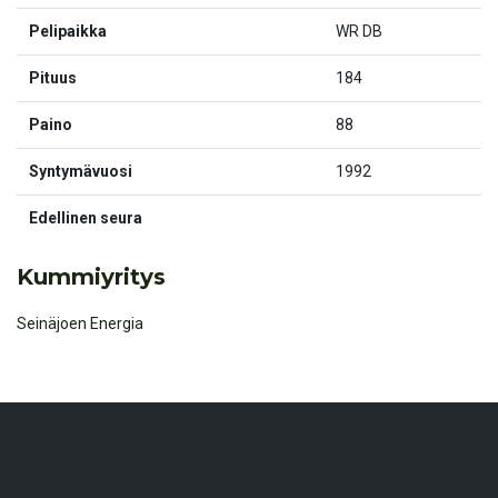
Pelipaikka
WR DB
Pituus
184
Paino
88
Syntymävuosi
1992
Edellinen seura
Kummiyritys
Seinäjoen Energia